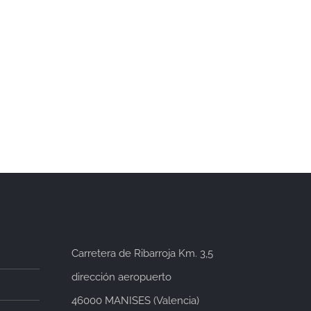
ín 2025
Bases Concurso Décimo de
Lotería de Navidad 2024
arios
2 diciembre, 2024
|
Sin comentarios
Carretera de Ribarroja Km. 3,5
dirección aeropuerto
46000 MANISES (Valencia)