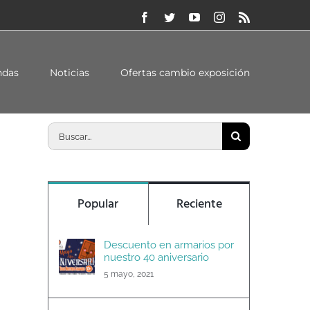
Facebook
Twitter
YouTube
Instagram
Rss
Inicio
/
Bathroom Collection by Cosentino
ndas
Noticias
Ofertas cambio exposición
Buscar:
Popular
Reciente
Descuento en armarios por
nuestro 40 aniversario
5 mayo, 2021