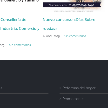
Nuevo concurso «Días Sobre
Concurso San Valent
y
ruedas»
30 enero, 2025
|
Sin coment
14 abril, 2025
|
Sin comentarios
as
Reformas del hogar
Promociones