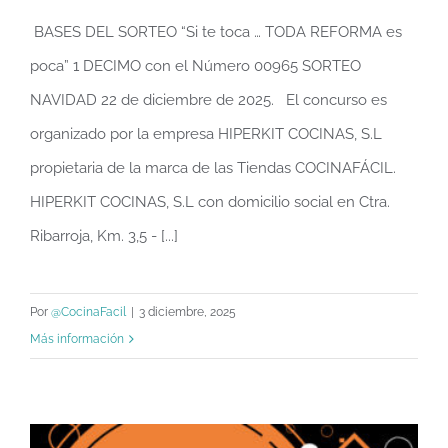
BASES DEL SORTEO “Si te toca … TODA REFORMA es
Sorteo 2025 Si toca… toda reforma es poca
poca” 1 DECIMO con el Número 00965 SORTEO
NAVIDAD 22 de diciembre de 2025. El concurso es
organizado por la empresa HIPERKIT COCINAS, S.L
propietaria de la marca de las Tiendas COCINAFÁCIL.
HIPERKIT COCINAS, S.L con domicilio social en Ctra.
Ribarroja, Km. 3,5 - [...]
Por
@CocinaFacil
|
3 diciembre, 2025
Más información