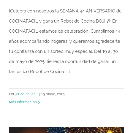
ANIVERSARIO de COCINAFÁCIL y gana un
¡Celebra con nosotros la SEMANA 44 ANIVERSARIO de
Robot de Cocina BOJ! 🎉
COCINAFÁCIL y gana un Robot de Cocina BOJ! 🎉 En
COCINAFÁCIL estamos de celebración. Cumplimos 44
años acompañando hogares, y queremos agradecerte
tu confianza con un sorteo muy especial. Del 19 al 30
de mayo de 2025, tienes la oportunidad de ganar un
fantástico Robot de Cocina [...]
Por
@CocinaFacil
|
19 mayo, 2025
Más información