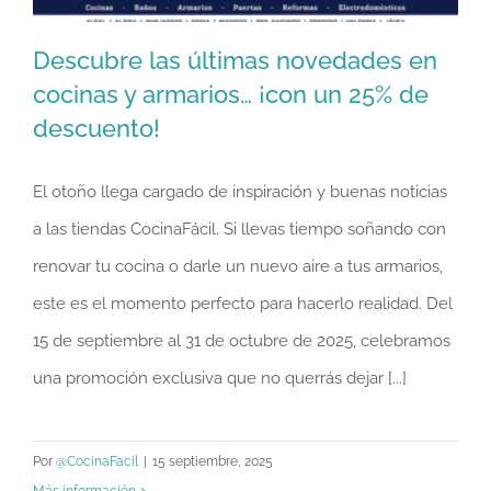
Descubre las últimas novedades en
cocinas y armarios… ¡con un 25% de
descuento!
Descubre las últimas novedades en
cocinas y armarios… ¡con un 25% de
El otoño llega cargado de inspiración y buenas noticias
descuento!
a las tiendas CocinaFácil. Si llevas tiempo soñando con
renovar tu cocina o darle un nuevo aire a tus armarios,
este es el momento perfecto para hacerlo realidad. Del
15 de septiembre al 31 de octubre de 2025, celebramos
una promoción exclusiva que no querrás dejar [...]
Por
@CocinaFacil
|
15 septiembre, 2025