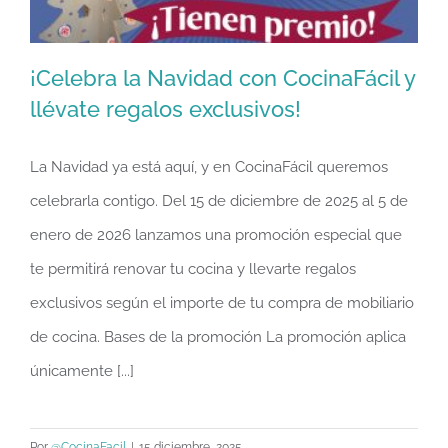
¡Celebra la Navidad con CocinaFácil y
llévate regalos exclusivos!
La Navidad ya está aquí, y en CocinaFácil queremos
¡Celebra la Navidad con CocinaFácil y
celebrarla contigo. Del 15 de diciembre de 2025 al 5 de
llévate regalos exclusivos!
enero de 2026 lanzamos una promoción especial que
te permitirá renovar tu cocina y llevarte regalos
exclusivos según el importe de tu compra de mobiliario
de cocina. Bases de la promoción La promoción aplica
únicamente [...]
Por
@CocinaFacil
|
15 diciembre, 2025