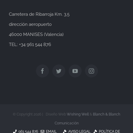
Carretera de Ribarroja Km. 3,5
dirección aeropuerto
46000 MANISES (Valencia)
TEL: +34 961 544 876
© Copyright
2026 | Diseño Web
Wishing Well
&
Blanch & Blanch
Comunicación
961 544 876
EMAIL
AVISO LEGAL
POLÍTICA DE