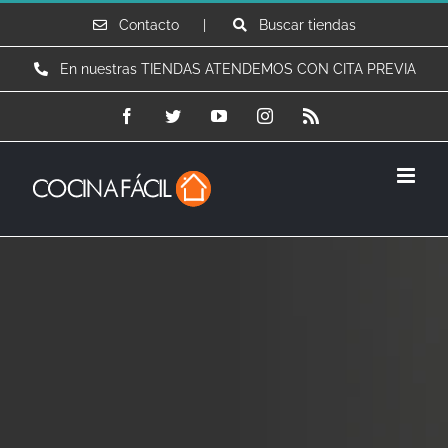
Saltar
Contacto |
Buscar tiendas
al
En nuestras TIENDAS ATENDEMOS CON CITA PREVIA
contenido
Facebook
Twitter
YouTube
Instagram
Rss