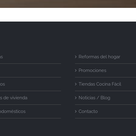
as
Reformas del hogar
Promociones
ios
Tiendas Cocina Fácil
s de vivienda
Noticias / Blog
rodomésticos
Contacto