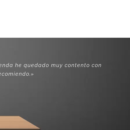
tienda he quedado muy contento con
recomiend
o.»