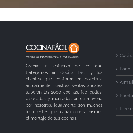
Cocin
Gracias al esfuerzo de los que
Baños
trabajamos en
Cocina Fácil
y los
clientes que confiaron en nosotros,
Armar
actualmente nuestras ventas anuales
superan las 2000 cocinas, fabricadas,
Puerta
diseñadas y montadas en su mayoría
por nosotros. Igualmente son muchos
Elect
los clientes que realizan por si mismos
el montaje de sus cocinas.