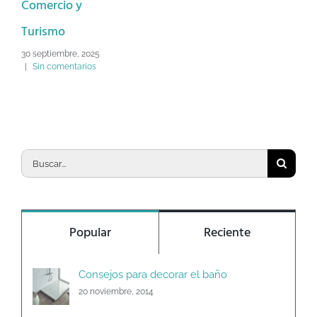
Comercio y
2 d
Sin
Turismo
30 septiembre, 2025
|
Sin comentarios
Buscar:
Popular
Reciente
Consejos para decorar el baño
20 noviembre, 2014