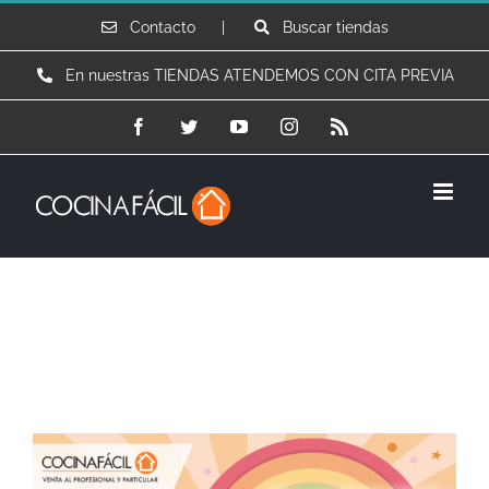
Saltar
Contacto |
Buscar tiendas
al
En nuestras TIENDAS ATENDEMOS CON CITA PREVIA
contenido
Facebook
Twitter
YouTube
Instagram
Rss
Concierta cita previa con nosotros
Ver
imagen