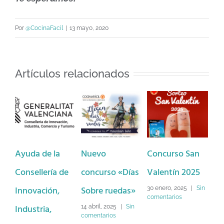
Por
@CocinaFacil
|
13 mayo, 2020
Artículos relacionados
Ayuda de la
Nuevo
Concurso San
Ba
Consellería de
concurso «Días
Valentín 2025
Dé
Innovación,
Sobre ruedas»
Lo
30 enero, 2025
|
Sin
comentarios
Industria,
Na
14 abril, 2025
|
Sin
comentarios