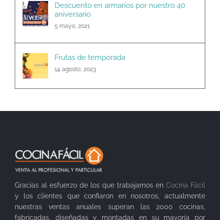
Descuento en armarios por nuestro 40
aniversario
5 mayo, 2021
Frutas de temporada
14 agosto, 2023
Gracias al esfuerzo de los que trabajamos en
Cocina Fácil
y los clientes que confiaron en nosotros, actualmente
nuestras ventas anuales superan las 2000 cocinas,
fabricadas, diseñadas y montadas en su mayoría por