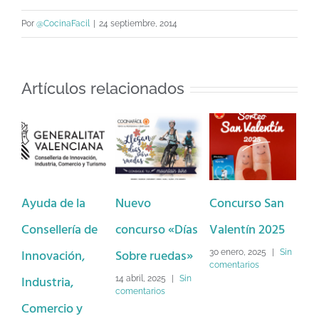
Por
@CocinaFacil
|
24 septiembre, 2014
Artículos relacionados
Ayuda de la
Nuevo
Concurso San
Ba
Consellería de
concurso «Días
Valentín 2025
Dé
Innovación,
Sobre ruedas»
Lo
30 enero, 2025
|
Sin
comentarios
Industria,
Na
14 abril, 2025
|
Sin
comentarios
Comercio y
2 d
Sin