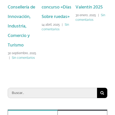
lería de
concurso «Días
Valentín 2025
Décimo de
ción,
Sobre ruedas»
Lotería de
30 enero, 2025
|
Sin
comentarios
ria,
Navidad 202
14 abril, 2025
|
Sin
comentarios
cio y
2 diciembre, 2024
Sin comentarios
mo
embre, 2025
omentarios
Buscar:
Popular
Reciente