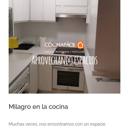
más
grande
Milagro en la cocina
Muchas veces, nos encontramos con un espacio