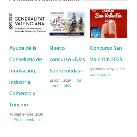
Ayuda de la
Nuevo
Concurso San
Ba
Consellería de
concurso «Días
Valentín 2025
Dé
Innovación,
Sobre ruedas»
Lo
30 enero, 2025
|
Sin
comentarios
Industria,
Na
14 abril, 2025
|
Sin
comentarios
Comercio y
2 d
Sin
Turismo
30 septiembre, 2025
|
Sin comentarios