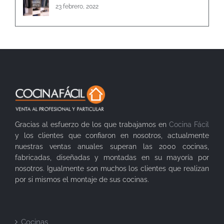
23 febrero, 2022
Gracias al esfuerzo de los que trabajamos en
Cocina Fácil
y los clientes que confiaron en nosotros, actualmente
nuestras ventas anuales superan las 2000 cocinas,
fabricadas, diseñadas y montadas en su mayoría por
nosotros. Igualmente son muchos los clientes que realizan
por si mismos el montaje de sus cocinas.
Cocinas