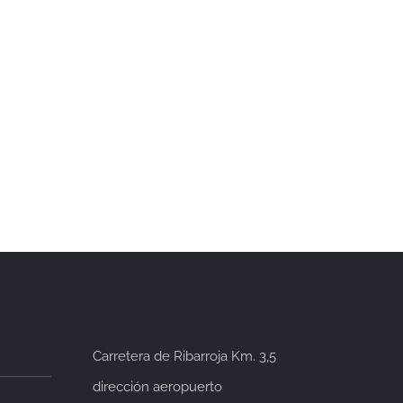
n Valentín 2025
Bases Concurso Décimo de
Lotería de Navidad 2024
Sin comentarios
2 diciembre, 2024
|
Sin comentarios
Carretera de Ribarroja Km. 3,5
dirección aeropuerto