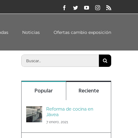
Facebook
Twitter
YouTube
Instagram
Rss
Inicio
/
Nueva cuña de radio Cocina Fácil
ndas
Noticias
Ofertas cambio exposición
Buscar:
Popular
Reciente
Reforma de cocina en
Jávea
7 enero, 2021