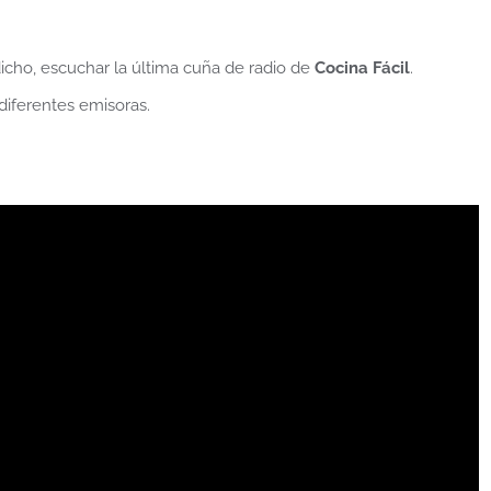
icho, escuchar la última cuña de radio de
Cocina Fácil
.
iferentes emisoras.