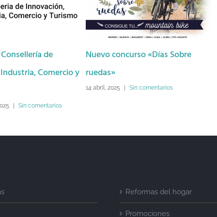
 de
Nuevo concurso «Días Sobre
Concurso Sa
Comercio y
ruedas»
30 enero, 2025
|
14 abril, 2025
|
Sin comentarios
tarios
as
Reformas del hogar
Promociones