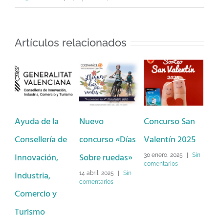
Artículos relacionados
Ayuda de la
Nuevo
Concurso San
Ba
Consellería de
concurso «Días
Valentín 2025
Dé
Innovación,
Sobre ruedas»
Lo
30 enero, 2025
|
Sin
comentarios
Industria,
Na
14 abril, 2025
|
Sin
comentarios
Comercio y
2 d
Sin
Turismo