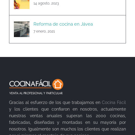
14 agosto, 2023
Reforma de cocina en Jávea
7 enero, 2021
Gracias al esfuerzo de los que trabajamos en
Cocina Fácil
y los clientes que confiaron en nosotros, actualmente
nuestras ventas anuales superan las 2000 cocinas,
fabricadas, diseñadas y montadas en su mayoría por
nosotros. Igualmente son muchos los clientes que realizan