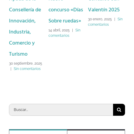
Consellería de
concurso «Días
Valentín 2025
Dé
Innovación,
Sobre ruedas»
Lo
30 enero, 2025
|
Sin
comentarios
Industria,
Na
14 abril, 2025
|
Sin
comentarios
Comercio y
2 d
Sin
Turismo
30 septiembre, 2025
|
Sin comentarios
Buscar: