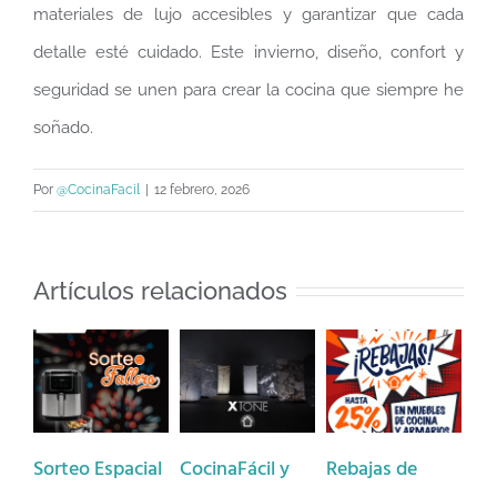
materiales de lujo accesibles y garantizar que cada
detalle esté cuidado. Este invierno, diseño, confort y
seguridad se unen para crear la cocina que siempre he
soñado.
Por
@CocinaFacil
|
12 febrero, 2026
Artículos relacionados
o Espacial
CocinaFácil y
Rebajas de
¡Celebra la