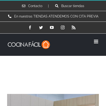
Saltar
Contacto |
Buscar tiendas
al
En nuestras TIENDAS ATENDEMOS CON CITA PREVIA
contenido
Facebook
Twitter
YouTube
Instagram
Rss
Este invierno transformo mi cocina con CocinaFácil
Ver
imagen