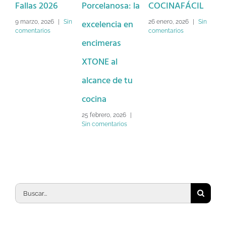
s 2026
Porcelanosa: la
COCINAFÁCIL
Navidad con
excelencia en
CocinaFácil 
, 2026
|
Sin
26 enero, 2026
|
Sin
rios
comentarios
encimeras
llévate regal
XTONE al
exclusivos!
alcance de tu
15 diciembre, 202
Sin comentarios
cocina
25 febrero, 2026
|
Sin comentarios
Buscar: