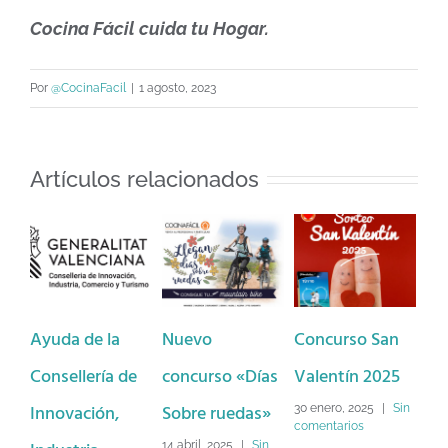
Cocina Fácil cuida tu Hogar.
Por
@CocinaFacil
|
1 agosto, 2023
Artículos relacionados
Ayuda de la
Nuevo
Concurso San
Ba
Consellería de
concurso «Días
Valentín 2025
Dé
Innovación,
Sobre ruedas»
Lo
30 enero, 2025
|
Sin
comentarios
14 abril, 2025
|
Sin