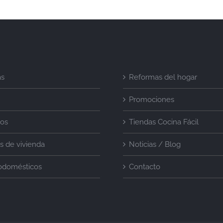
as
Reformas del hogar
Promociones
ios
Tiendas Cocina Fácil
s de vivienda
Noticias / Blog
rodomésticos
Contacto