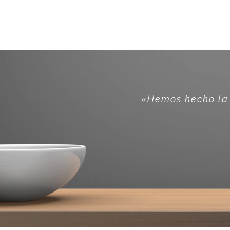
«Simplemente excepcional el trato
«Hemos hecho la 
el trato re