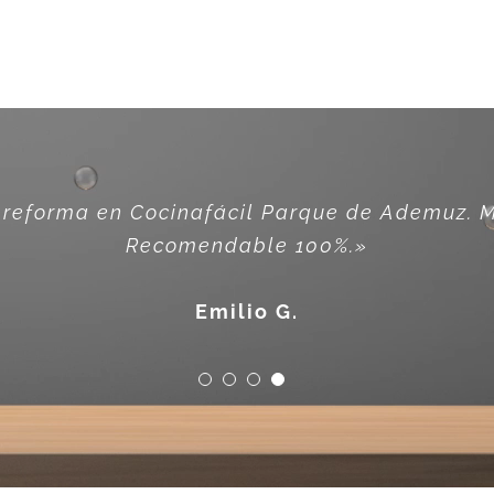
 y profesionalidad de los encargados de la 
reforma en Cocinafácil Parque de Ademuz. M
cibido y nos han aclarado todas las dudas lo 
Recomendable 100%
.»
José Antonio Calvo
Emilio G.