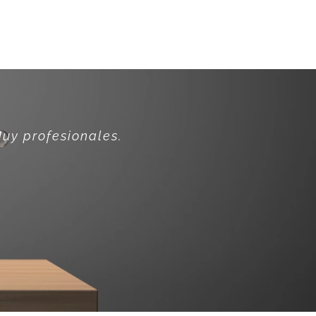
tienda he quedado muy contento con
uy profesionales.
recomiend
o.»