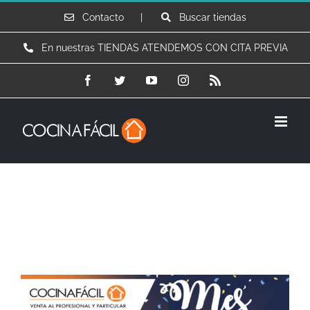
Saltar
Contacto |
Buscar tiendas
al
En nuestras TIENDAS ATENDEMOS CON CITA PREVIA
contenido
Facebook
Twitter
YouTube
Instagram
Rss
10% de descuento en materiales
Ver
imagen