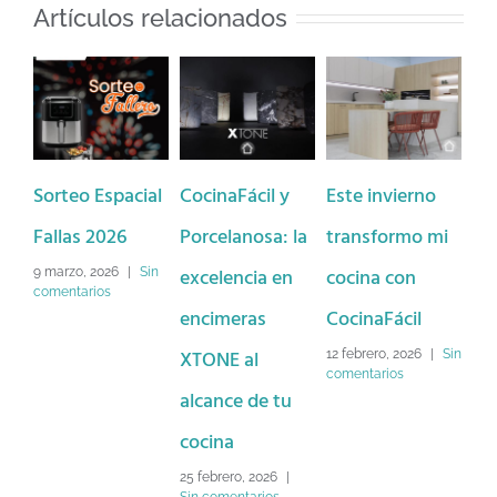
Artículos relacionados
Sorteo Espacial
CocinaFácil y
Este invierno
Reb
Fallas 2026
Porcelanosa: la
transformo mi
CO
excelencia en
cocina con
9 marzo, 2026
|
Sin
26 en
comentarios
come
encimeras
CocinaFácil
XTONE al
12 febrero, 2026
|
Sin
comentarios
alcance de tu
cocina
25 febrero, 2026
|