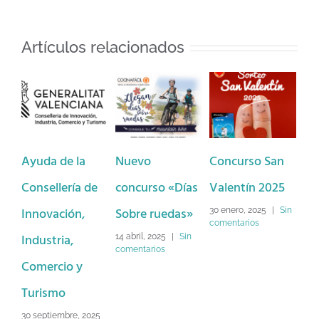
Artículos relacionados
Ayuda de la
Nuevo
Concurso San
Ba
Consellería de
concurso «Días
Valentín 2025
Dé
Innovación,
Sobre ruedas»
Lo
30 enero, 2025
|
Sin
comentarios
Industria,
Na
14 abril, 2025
|
Sin
comentarios
Comercio y
2 d
Sin
Turismo
30 septiembre, 2025