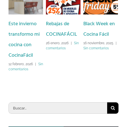
Este invierno
Rebajas de
Black Week en
¿H
transformo mi
COCINAFÁCIL
Cocina Fácil
fin
cocina con
ab
26 enero, 2026
|
Sin
16 noviembre, 2025
|
comentarios
Sin comentarios
CocinaFácil
un
de
12 febrero, 2026
|
Sin
comentarios
ver
3 n
Sin
Buscar: