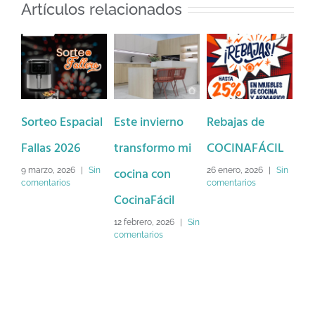
Artículos relacionados
Sorteo Espacial
Este invierno
Rebajas de
¡Ce
Fallas 2026
transformo mi
COCINAFÁCIL
Na
cocina con
Co
9 marzo, 2026
|
Sin
26 enero, 2026
|
Sin
comentarios
comentarios
CocinaFácil
ll
ex
12 febrero, 2026
|
Sin
comentarios
15 
Sin