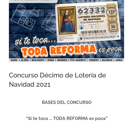
más
grande
Concurso Décimo de Lotería de
Navidad 2021
BASES DEL CONCURSO
“Si te toca … TODA REFORMA es poca”