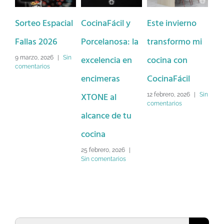
cial
CocinaFácil y
Este invierno
Rebajas de
4
Porcelanosa: la
transformo mi
COCINAFÁCIL
d
excelencia en
cocina con
Sin
26 enero, 2026
|
Sin
29
comentarios
c
encimeras
CocinaFácil
XTONE al
12 febrero, 2026
|
Sin
comentarios
alcance de tu
cocina
25 febrero, 2026
|
Sin comentarios