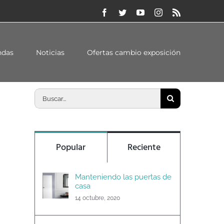
Facebook
Twitter
YouTube
Instagram
Rss
Inicio
/
Novedades al 25% de descuento
ndas
Noticias
Ofertas cambio exposición
Buscar:
Popular
Reciente
Manteniendo las puertas de
casa
14 octubre, 2020