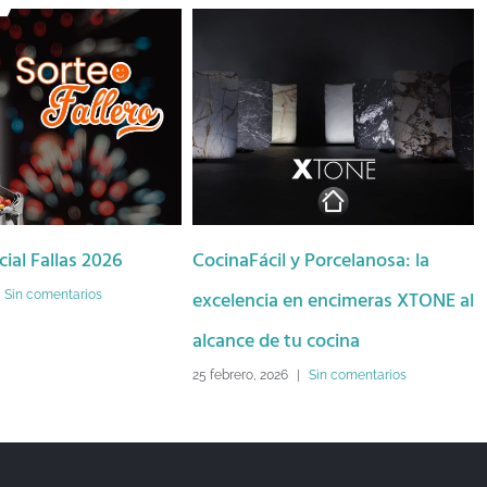
cinaFácil y Porcelanosa: la
Este invierno transformo 
celencia en encimeras XTONE al
cocina con CocinaFácil
cance de tu cocina
12 febrero, 2026
|
Sin comentarios
febrero, 2026
|
Sin comentarios