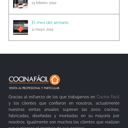
23 febrero, 2022
El mes del armario
11 mayo, 2015
Gracias al esfuerzo de los que trabajamos en
Cocina Fácil
y los clientes que confiaron en nosotros, actualmente
nuestras ventas anuales superan las 2000 cocinas,
fabricadas, diseñadas y montadas en su mayoría por
nosotros. Igualmente son muchos los clientes que realizan