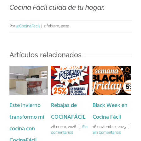
Cocina Fácil cuida de tu hogar.
Por
@CocinaFacil
|
2 febrero, 2022
Artículos relacionados
Este invierno
Rebajas de
Black Week en
¿H
transformo mi
COCINAFÁCIL
Cocina Fácil
fin
cocina con
ab
26 enero, 2026
|
Sin
16 noviembre, 2025
|
comentarios
Sin comentarios
CocinaFácil
un