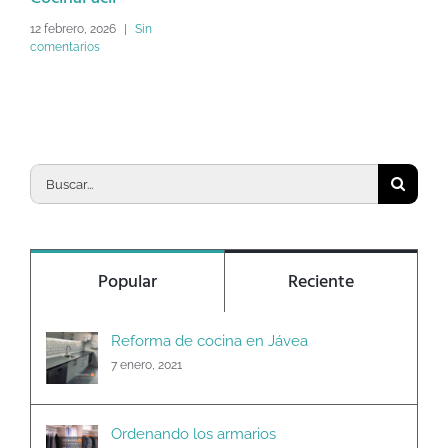
de
12 febrero, 2026
|
Sin
comentarios
ver
3 n
Sin
Buscar:
Popular
Reciente
Reforma de cocina en Jávea
7 enero, 2021
Ordenando los armarios