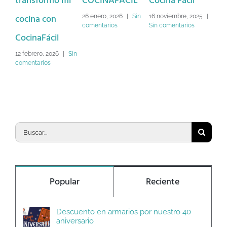
transformo mi
COCINAFÁCIL
Cocina Fácil
fin
cocina con
ab
26 enero, 2026
|
Sin
16 noviembre, 2025
|
comentarios
Sin comentarios
CocinaFácil
un
de
12 febrero, 2026
|
Sin
comentarios
ver
3 n
Sin
Buscar:
Popular
Reciente
Descuento en armarios por nuestro 40
aniversario