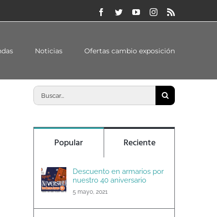
Facebook
Twitter
YouTube
Instagram
Rss
Inicio
/
Reformas del hogar con garantías
ndas
Noticias
Ofertas cambio exposición
Buscar:
Popular
Reciente
Descuento en armarios por
nuestro 40 aniversario
5 mayo, 2021