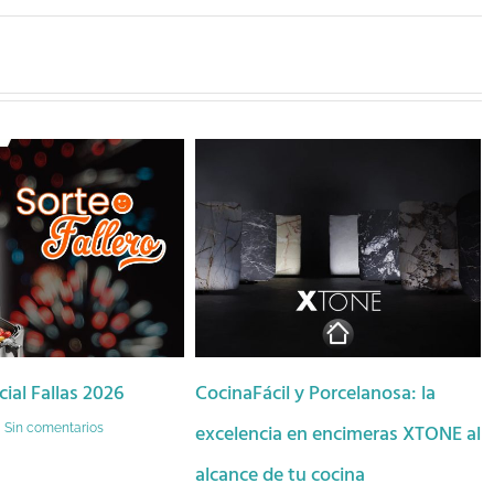
CocinaFácil y Porcelanosa: la
Este invierno transf
excelencia en encimeras XTONE al
cocina con CocinaFác
alcance de tu cocina
12 febrero, 2026
|
Sin comen