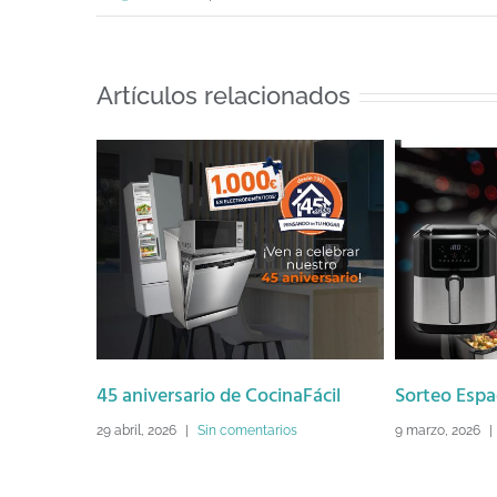
Artículos relacionados
sario de CocinaFácil
Sorteo Espacial Fallas 2026
6
|
Sin comentarios
9 marzo, 2026
|
Sin comentarios