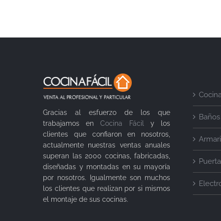
Cocin
Gracias al esfuerzo de los que
Baños
trabajamos en
Cocina Fácil
y los
clientes que confiaron en nosotros,
Armar
actualmente nuestras ventas anuales
superan las 2000 cocinas, fabricadas,
Puerta
diseñadas y montadas en su mayoría
por nosotros. Igualmente son muchos
Elect
los clientes que realizan por si mismos
el montaje de sus cocinas.