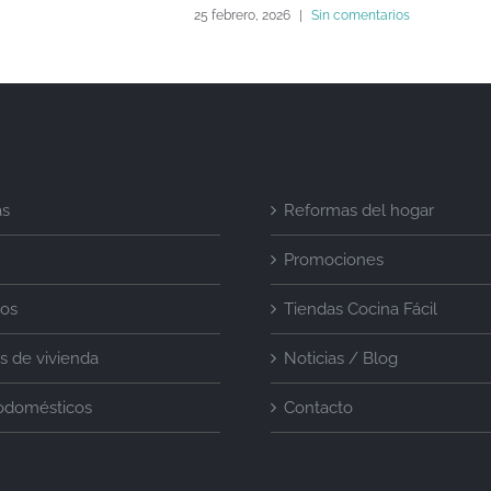
25 febrero, 2026
|
Sin comentarios
as
Reformas del hogar
Promociones
ios
Tiendas Cocina Fácil
s de vivienda
Noticias / Blog
rodomésticos
Contacto